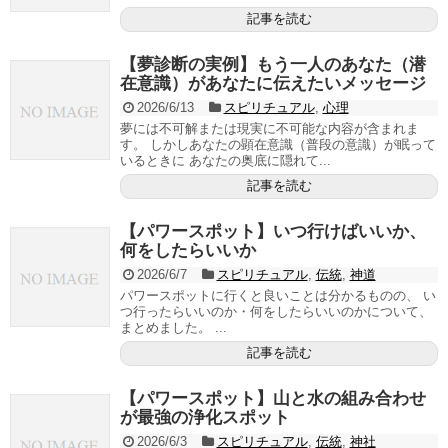
記事を読む
【夢診断の実例】もう一人のあなた（潜
在意識）があなたに伝えたいメッセージ
2026/6/13
スピリチュアル
,
心理
夢には不可解または現実に不可能な内容が含まれま
す。 しかしあなたの顕在意識（普段の意識）が眠って
いるときに あなたの奥底に隠れて...
記事を読む
【パワースポット】いつ行けばいいか、
何をしたらいいか
2026/6/7
スピリチュアル
,
伝統
,
神道
パワースポットに行くと良いことは分かるものの、 い
つ行ったらいいのか・何をしたらいいのかについて、
まとめました。 ...
記事を読む
【パワースポット】山と水の組み合わせ
が最強の浄化スポット
2026/6/3
スピリチュアル
,
伝統
,
神社