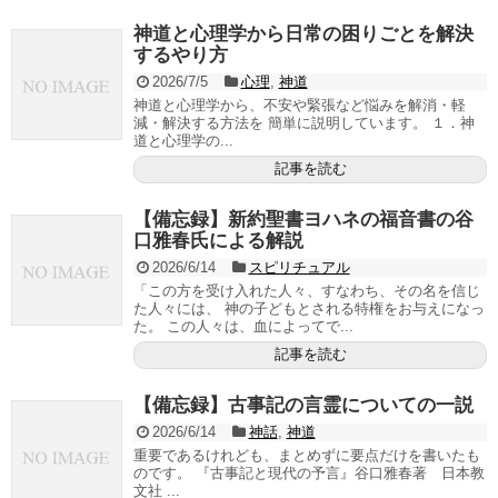
神道と心理学から日常の困りごとを解決
するやり方
2026/7/5
心理
,
神道
神道と心理学から、不安や緊張など悩みを解消・軽
減・解決する方法を 簡単に説明しています。 １．神
道と心理学の...
記事を読む
【備忘録】新約聖書ヨハネの福音書の谷
口雅春氏による解説
2026/6/14
スピリチュアル
「この方を受け入れた人々、すなわち、その名を信じ
た人々には、 神の子どもとされる特権をお与えになっ
た。 この人々は、血によってで...
記事を読む
【備忘録】古事記の言霊についての一説
2026/6/14
神話
,
神道
重要であるけれども、まとめずに要点だけを書いたも
のです。 『古事記と現代の予言』谷口雅春著 日本教
文社 ...