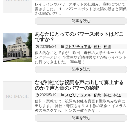
レイラインやパワースポットの仕組み、意味について
書きました。 １．パワースポットは太陽の動きと関係
①太陽のパワ...
記事を読む
あなたにとってのパワースポットはどこ
ですか？
2026/5/24
スピリチュアル
,
神社
,
神道
個人的なことですが、昨日、母校の大学のホームカミ
ングデーという 卒業生や近隣住民などが集うイベント
に行ってきました。 30年近く...
記事を読む
なぜ神社では祝詞を声に出して奏上する
のか？声と音のパワーの秘密
2026/5/19
スピリチュアル
,
伝統
,
神社
,
神道
信仰・宗教では、祝詞もお経も真言も聖歌もみな声に
出します。 神社・寺院もキリスト教の教会・イスラム
教のモスクでも、ヒンズー教もみな ...
記事を読む