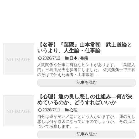
【名著】『葉隠』山本常朝 武士道論と
いうより、人生論・仕事論
2026/7/12
日本
,
書籍
人間関係や仕事に有益なヒントがあります。 『葉隠入
門』三島由紀夫を参考にしました。 佐賀藩藩士で主君
のそばで仕えた著者・山本常朝...
記事を読む
【心理】運の良し悪しの仕組み―何が決
めているのか、どうすればいいか
2026/7/11
心理
自分は運が良い／悪いという人がいますが、 運の良し
悪しは何が原因になっているのでしょうか。 その点に
ついて考察します。 ...
記事を読む