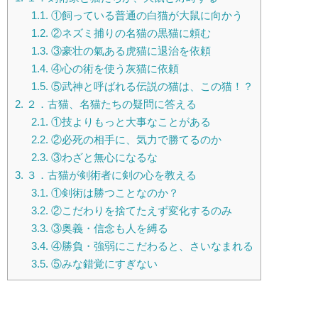
1.1.
①飼っている普通の白猫が大鼠に向かう
1.2.
②ネズミ捕りの名猫の黒猫に頼む
1.3.
③豪壮の氣ある虎猫に退治を依頼
1.4.
④心の術を使う灰猫に依頼
1.5.
⑤武神と呼ばれる伝説の猫は、この猫！？
2.
２．古猫、名猫たちの疑問に答える
2.1.
①技よりもっと大事なことがある
2.2.
②必死の相手に、気力で勝てるのか
2.3.
③わざと無心になるな
3.
３．古猫が剣術者に剣の心を教える
3.1.
①剣術は勝つことなのか？
3.2.
②こだわりを捨てたえず変化するのみ
3.3.
③奥義・信念も人を縛る
3.4.
④勝負・強弱にこだわると、さいなまれる
3.5.
⑤みな錯覚にすぎない