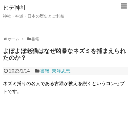
ヒデ神社
神社・神道・日本の歴史とご利益
ホーム
書籍
よぼよぼ老猫はなぜ凶暴なネズミを捕まえられ
たのか？
2023/1/14
書籍
,
東洋思想
ネズミ捕りの名人である古猫が教えを説くというコンセプ
トです。