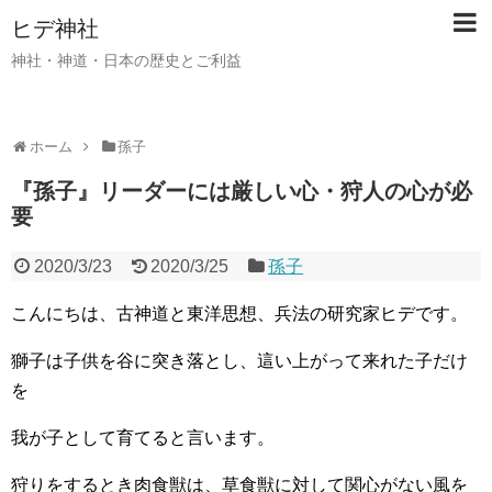
ヒデ神社
神社・神道・日本の歴史とご利益
ホーム
孫子
『孫子』リーダーには厳しい心・狩人の心が必
要
2020/3/23
2020/3/25
孫子
こんにちは、古神道と東洋思想、兵法の研究家ヒデです。
獅子は子供を谷に突き落とし、這い上がって来れた子だけ
を
我が子として育てると言います。
狩りをするとき肉食獣は、草食獣に対して関心がない風を