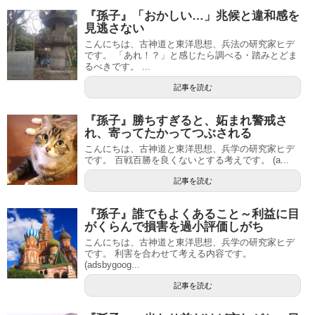
『孫子』「おかしい…」兆候と違和感を
見逃さない
こんにちは、古神道と東洋思想、兵法の研究家ヒデ
です。 「あれ！？」と感じたら調べる・踏みとどま
るべきです。 ...
記事を読む
『孫子』勝ちすぎると、妬まれ警戒さ
れ、寄ってたかってつぶされる
こんにちは、古神道と東洋思想、兵学の研究家ヒデ
です。 百戦百勝を良くないとする考えです。 (a...
記事を読む
『孫子』誰でもよくあること～利益に目
がくらんで損害を過小評価しがち
こんにちは、古神道と東洋思想、兵学の研究家ヒデ
です。 利害を合わせて考える内容です。
(adsbygoog...
記事を読む