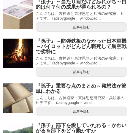
『孫子』～当たり前だけど忘れがち～目
的は何？何の成果が得られるの？
こんにちは、古神道と東洋思想と兵法の研究家、ヒ
デです。 (adsbygoogle = window.ad...
記事を読む
『孫子』～防弾鉄板のなかった日本軍機
～パイロットがどんどん戦死して航空戦
で劣勢に
こんにちは、古神道と東洋思想と兵法の研究家、ヒ
デです。 (adsbygoogle = window.ad...
記事を読む
『孫子』重要な点のまとめ～発想法が簡
単にわかる
こんにちは、古神道家・東洋思想研究家・兵法家の
ヒデです。 (adsbygoogle = wind...
記事を読む
『孫子』部下を愛していたわる・かわい
がる＆部下をどう動かすか