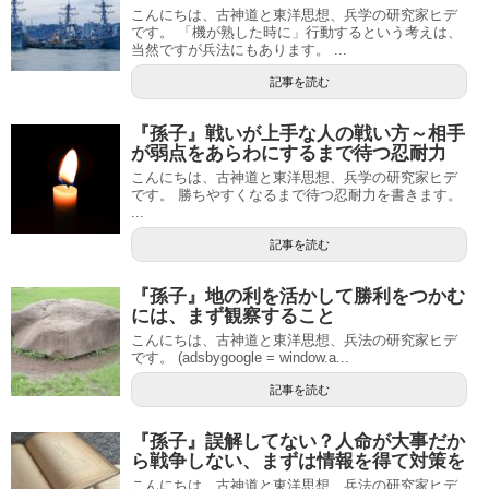
こんにちは、古神道と東洋思想、兵学の研究家ヒデ
です。 「機が熟した時に」行動するという考えは、
当然ですが兵法にもあります。 ...
記事を読む
『孫子』戦いが上手な人の戦い方～相手
が弱点をあらわにするまで待つ忍耐力
こんにちは、古神道と東洋思想、兵学の研究家ヒデ
です。 勝ちやすくなるまで待つ忍耐力を書きます。
...
記事を読む
『孫子』地の利を活かして勝利をつかむ
には、まず観察すること
こんにちは、古神道と東洋思想、兵法の研究家ヒデ
です。 (adsbygoogle = window.a...
記事を読む
『孫子』誤解してない？人命が大事だか
ら戦争しない、まずは情報を得て対策を
こんにちは、古神道と東洋思想、兵法の研究家ヒデ