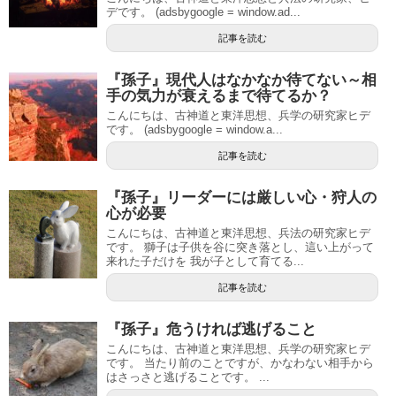
デです。 (adsbygoogle = window.ad...
記事を読む
『孫子』現代人はなかなか待てない～相
手の気力が衰えるまで待てるか？
こんにちは、古神道と東洋思想、兵学の研究家ヒデ
です。 (adsbygoogle = window.a...
記事を読む
『孫子』リーダーには厳しい心・狩人の
心が必要
こんにちは、古神道と東洋思想、兵法の研究家ヒデ
です。 獅子は子供を谷に突き落とし、這い上がって
来れた子だけを 我が子として育てる...
記事を読む
『孫子』危うければ逃げること
こんにちは、古神道と東洋思想、兵学の研究家ヒデ
です。 当たり前のことですが、かなわない相手から
はさっさと逃げることです。 ...