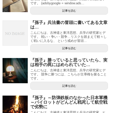
です。 (adsbygoogle = window.ads...
記事を読む
『孫子』兵法書の冒頭に書いてある文章
は…
こんにちは、古神道と東洋思想、兵学の研究家ヒデ
です。 戦い・争い・競争…リスクを踏まえて軽々し
く戦いに入るな、 という戒めが冒頭...
記事を読む
『孫子』勝っていると思っていたら、実
は相手の罠にはめられていた…
こんにちは、古神道と東洋思想、兵学の研究家ヒデ
です。 競争に勝つには、こちらが主導権を握ること
です。 ...
記事を読む
『孫子』～防弾鉄板のなかった日本軍機
～パイロットがどんどん戦死して航空戦
で劣勢に
こんにちは、古神道と東洋思想と兵法の研究家、ヒ