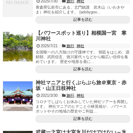
2025/7/30
旅行
,
神社
青森県弘前市にある、北門鎮護 岩木山（いわきや
ま）神社を紹介します。 (adsbygoo...
記事を読む
【パワースポット巡り】相模国一宮 寒
川神社
2025/7/21
旅行
,
神社
全国唯一の八方除けの守護神です。 朝廷をはじめ、源
頼朝、武田信玄、徳川家代々などから幅広い信仰を集
めています。 歴史や地形を基に...
記事を読む
神社マニアと行くぶらぶら旅＠東京・赤
坂・山王日枝神社
2021/3/30
旅行
,
神社
コロナでしばらくお休みしていた神社ツアーを再開し
ます。 神社マニアのヒデこと小林英雄が、 パワース
ポットやその地域の歴史やご利益...
記事を読む
武蔵一之宮は大宮氷川だけではない～氷