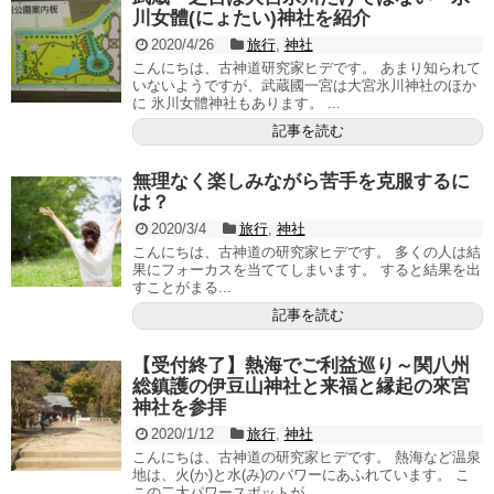
川女體(にょたい)神社を紹介
2020/4/26
旅行
,
神社
こんにちは、古神道研究家ヒデです。 あまり知られて
いないようですが、武蔵國一宮は大宮氷川神社のほか
に 氷川女體神社もあります。 ...
記事を読む
無理なく楽しみながら苦手を克服するに
は？
2020/3/4
旅行
,
神社
こんにちは、古神道の研究家ヒデです。 多くの人は結
果にフォーカスを当ててしまいます。 すると結果を出
すことがまる...
記事を読む
【受付終了】熱海でご利益巡り～関八州
総鎮護の伊豆山神社と来福と縁起の來宮
神社を参拝
2020/1/12
旅行
,
神社
こんにちは、古神道の研究家ヒデです。 熱海など温泉
地は、火(か)と水(み)のパワーにあふれています。 こ
この二大パワースポットが...