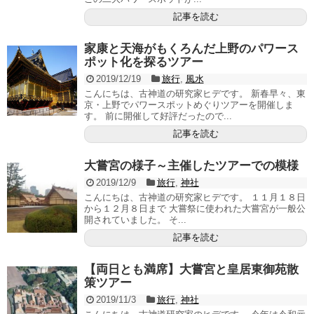
記事を読む
家康と天海がもくろんだ上野のパワース
ポット化を探るツアー
2019/12/19
旅行
,
風水
こんにちは、古神道の研究家ヒデです。 新春早々、東
京・上野でパワースポットめぐりツアーを開催しま
す。 前に開催して好評だったので...
記事を読む
大嘗宮の様子～主催したツアーでの模様
2019/12/9
旅行
,
神社
こんにちは、古神道の研究家ヒデです。 １１月１８日
から１２月８日まで 大嘗祭に使われた大嘗宮が一般公
開されていました。 そ...
記事を読む
【両日とも満席】大嘗宮と皇居東御苑散
策ツアー
2019/11/3
旅行
,
神社