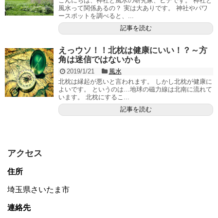
こんにちは、神社と風水の研究家、ヒデです。 神社と
風水って関係あるの？ 実は大ありです。 神社やパワ
ースポットを調べると、...
記事を読む
えっウソ！！北枕は健康にいい！？～方
角は迷信ではないかも
2019/1/21
風水
北枕は縁起が悪いと言われます。 しかし北枕が健康に
よいです。 というのは…地球の磁力線は北南に流れて
います。 北枕にするこ...
記事を読む
アクセス
住所
埼玉県さいたま市
連絡先