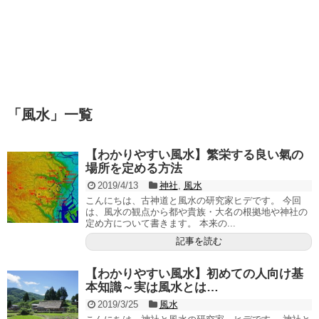
「
風水
」
一覧
【わかりやすい風水】繁栄する良い氣の
場所を定める方法
2019/4/13
神社
,
風水
こんにちは、古神道と風水の研究家ヒデです。 今回
は、風水の観点から都や貴族・大名の根拠地や神社の
定め方について書きます。 本来の...
記事を読む
【わかりやすい風水】初めての人向け基
本知識～実は風水とは…
2019/3/25
風水