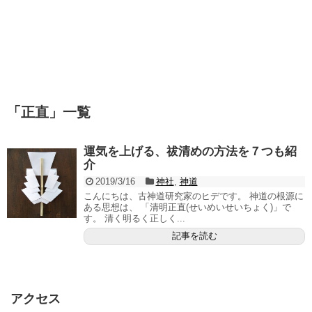
「
正直
」
一覧
運気を上げる、祓清めの方法を７つも紹
介
2019/3/16
神社
,
神道
こんにちは、古神道研究家のヒデです。 神道の根源に
ある思想は、 「清明正直(せいめいせいちょく)」で
す。 清く明るく正しく...
記事を読む
アクセス